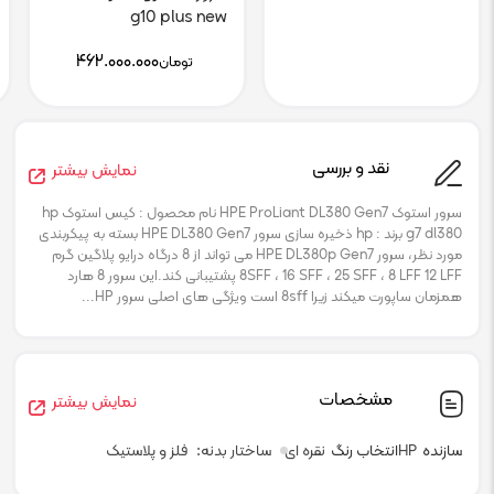
تومان۲۴.۰۰۰.۰۰۰.
is:
g10 plus new
تومان۲۰.۰۰۰.۰۰۰.
۴۶۲.۰۰۰.۰۰۰
تومان
نقد و بررسی
نمایش بیشتر
سرور استوک HPE ProLiant DL380 Gen7 نام محصول : کیس استوک hp
g7 dl380 برند : hp ذخیره سازی سرور HPE DL380 Gen7 بسته به پیکربندی
مورد نظر، سرور HPE DL380p Gen7 می تواند از 8 درگاه درایو پلاگین گرم
8SFF ، 16 SFF ، 25 SFF ، 8 LFF 12 LFF پشتیبانی کند.این سرور 8 هارد
همزمان ساپورت میکند زیرا 8sff است ویژگی های اصلی سرور HP...
مشخصات
نمایش بیشتر
سازنده
HP
انتخاب رنگ
نقره ای
ساختار بدنه
فلز و پلاستیک