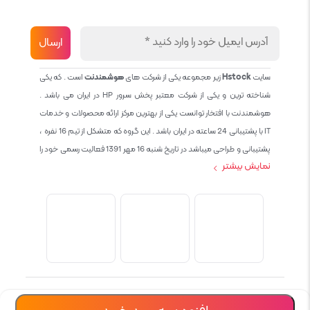
سایت
Hstock
زیر مجموعه یکی از شرکت های
هوشمندنت
است . که یکی
شناخته ترین و یکی از شرکت معتبر پخش سرور HP در ایران می باشد .
هوشمندنت با افتخار توانست یکی از بهترین مرکز ارائه محصولات و خدمات
IT با پشتیبانی 24 ساعته در ایران باشد . این گروه که متشکل از تیم 16 نفره ،
پشتیبانی و طراحی میباشد در تاریخ شنبه 16 مهر 1391 فعالیت رسمی خود را
نمایش بیشتر
آغاز نمود و طی این 12 سال فعالیت همواره احترام به حقوق مشتریان و
کاربران سایت و پشتیبانی کامل محصولات تجاری و رایگان در الویت کاری گروه
بوده و هست و تمام تلاش ما خدماتی کامل و بدون عیب به تمام مشتریان
عزیز میباشد حال با توجه به در خواست مشتریان و همکاران سعی کردیم
سایتی اماده کنیم که تمام مشتریان عزیزمان با خیال راحت تمام محصولات
IT خود را خریداری کنند.
تمامی حقوق برای شرکت hoshmandnet محفوظ است