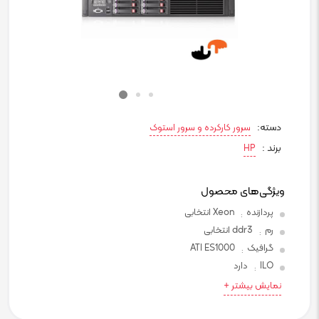
دسته:
سرور کارکرده و سرور استوک
برند :
HP
ویژگی‌های محصول
پردازنده
Xeon انتخابی
:
رم
ddr3 انتخابی
:
گرافیک
ATI ES1000
:
ILO
دارد
:
نمایش بیشتر +