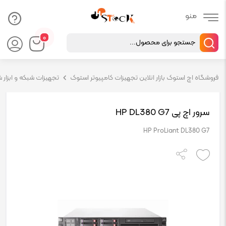
Products
۰
search
فروشگاه اچ استوک بازار انلاین تجهیزات کامپیوتر استوک
تجهیزات شبکه و ابزار 
سرور اچ پی HP DL380 G7
HP ProLiant DL380 G7