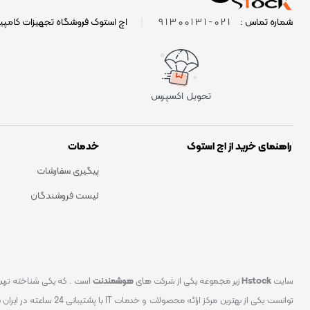
021-91300131
شماره تماس :
|
اچ استوک فروشگاه تجهیزات کامپی
تحویل اکسپرس
راهنمای خرید از اچ استوک
خدمات
پیگیری سفارشات
لیست فروشندگان
سایت
Hstock
زیر مجموعه یکی از شرکت های
هوشمندنت