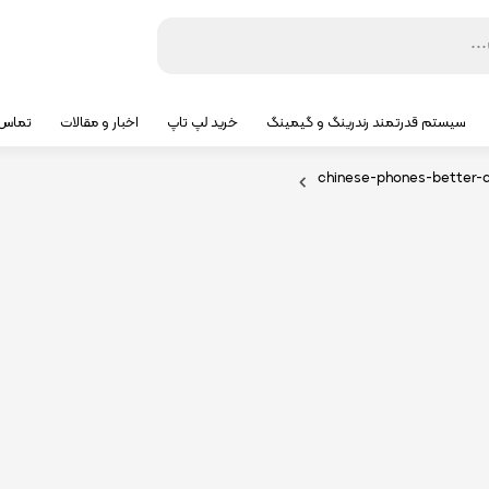
سیستم قدرتمند رندرینگ و گیمینگ
خرید لپ تاپ
اخبار و مقالات
تماس ب
chinese-phones-better-a