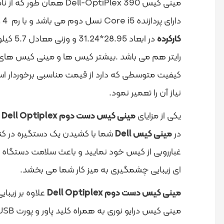
دارای پردازنده Core i5 نسل دوم می باشد و با رم 4 و گرافیک On Board و همچنین دارای هارد 500 گیگابایتی است.در ادامه بهتر است بدانید این کیساین
کارکرده
در اب
رایتر هم می باشد .
بیشتر کیس ها و مینی کیس های کا
کیفیت متوسطی که دارد از قیمت مناسبی برخوردار اس
نیاز آن را تعمیر نمود.
یکی از مزایای
مینی کیس دست دوم Dell Optiplex
در
مینی کیس Dell
شما با کشیدن یک دستگیره در کنار 
غبارروبی از کیس خود نمایید و باعث سلامت دستگاه در
ای زیبایی چشمگیری به میز کار شما می بخشد.
مینی کیس دست دوم Dell Optiplex
علاوه بر زیبا
مینی کیس درایو نوری به همراه کلید پاور و پورت USB و پورت هدفون قرار گرفته است و در قسمت پشت م