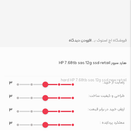
فروشگاه اچ استوک بازار انلاین تجهیزات کامپیوتر استوک
افزودن دیدگاه
هارد سرور HP 7.68tb sas 12g ssd retail
hard HP 7.68tb sas 12g ssd new retail
رضایت از خرید:
۳
طراحی و کیفیت ساخت:
۳
ارزش خرید در برابر قیمت:
۳
عملکرد پردازنده :
۳