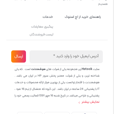
هستیم
راهنمای خرید از اچ استوک
خدمات
پیگیری سفارشات
لیست فروشندگان
سایت
Hstock
زیر مجموعه یکی از شرکت های
هوشمندنت
است . که یکی
شناخته ترین و یکی از شرکت معتبر پخش سرور HP در ایران می باشد .
هوشمندنت با افتخار توانست یکی از بهترین مرکز ارائه محصولات و خدمات
IT با پشتیبانی 24 ساعته در ایران باشد . این گروه که متشکل از تیم 16 نفره ،
پشتیبانی و طراحی میباشد در تاریخ شنبه 16 مهر 1391 فعالیت رسمی خود را
نمایش بیشتر
آغاز نمود و طی این 12 سال فعالیت همواره احترام به حقوق مشتریان و
کاربران سایت و پشتیبانی کامل محصولات تجاری و رایگان در الویت کاری گروه