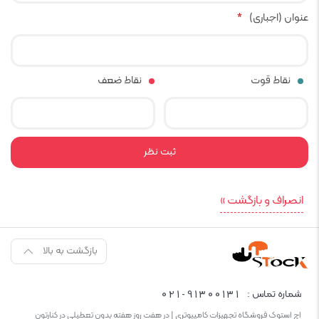
عنوان (اجباری)
*
نقاط قوت
نقاط ضعف
انصراف و بازگشت »
بازگشت به بالا
021-91300131
شماره تماس :
اچ استوک فروشگاه تجهیزات کامپیوتری | در هفت روز هفته بدون تعطیلی در کنارتون