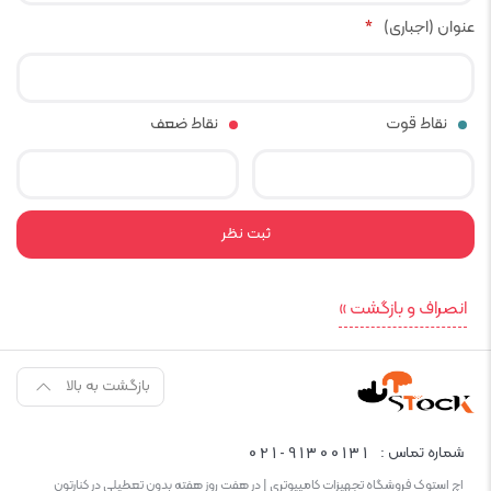
عنوان (اجباری)
*
نقاط قوت
نقاط ضعف
انصراف و بازگشت »
بازگشت به بالا
021-91300131
شماره تماس :
اچ استوک فروشگاه تجهیزات کامپیوتری | در هفت روز هفته بدون تعطیلی در کنارتون