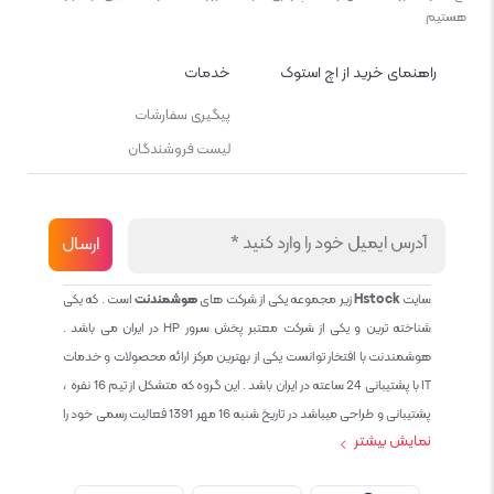
هستیم
راهنمای خرید از اچ استوک
خدمات
پیگیری سفارشات
لیست فروشندگان
سایت
Hstock
زیر مجموعه یکی از شرکت های
هوشمندنت
است . که یکی
شناخته ترین و یکی از شرکت معتبر پخش سرور HP در ایران می باشد .
هوشمندنت با افتخار توانست یکی از بهترین مرکز ارائه محصولات و خدمات
IT با پشتیبانی 24 ساعته در ایران باشد . این گروه که متشکل از تیم 16 نفره ،
پشتیبانی و طراحی میباشد در تاریخ شنبه 16 مهر 1391 فعالیت رسمی خود را
نمایش بیشتر
آغاز نمود و طی این 12 سال فعالیت همواره احترام به حقوق مشتریان و
کاربران سایت و پشتیبانی کامل محصولات تجاری و رایگان در الویت کاری گروه