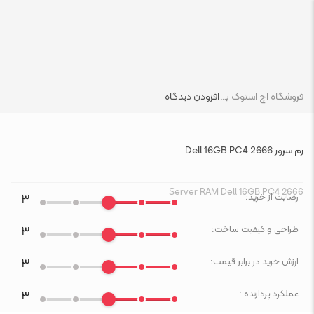
فروشگاه اچ استوک بازار انلاین تجهیزات کامپیوتر استوک
افزودن دیدگاه
رم سرور Dell 16GB PC4 2666
Server RAM Dell 16GB PC4 2666
رضایت از خرید:
۳
طراحی و کیفیت ساخت:
۳
ارزش خرید در برابر قیمت:
۳
عملکرد پردازنده :
۳