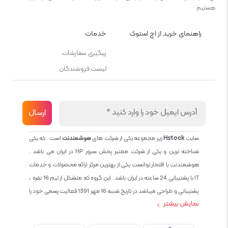
هستیم
راهنمای خرید از اچ استوک
خدمات
پیگیری سفارشات
لیست فروشندگان
سایت
Hstock
زیر مجموعه یکی از شرکت های
هوشمندنت
است . که یکی
شناخته ترین و یکی از شرکت معتبر پخش سرور HP در ایران می باشد .
هوشمندنت با افتخار توانست یکی از بهترین مرکز ارائه محصولات و خدمات
IT با پشتیبانی 24 ساعته در ایران باشد . این گروه که متشکل از تیم 16 نفره ،
پشتیبانی و طراحی میباشد در تاریخ شنبه 16 مهر 1391 فعالیت رسمی خود را
نمایش بیشتر
آغاز نمود و طی این 12 سال فعالیت همواره احترام به حقوق مشتریان و
کاربران سایت و پشتیبانی کامل محصولات تجاری و رایگان در الویت کاری گروه