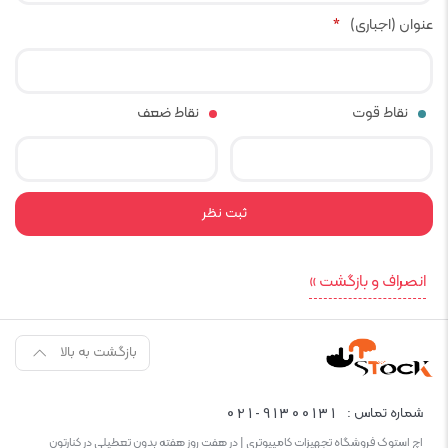
عنوان (اجباری)
*
نقاط قوت
نقاط ضعف
انصراف و بازگشت »
بازگشت به بالا
021-91300131
شماره تماس :
اچ استوک فروشگاه تجهیزات کامپیوتری | در هفت روز هفته بدون تعطیلی در کنارتون