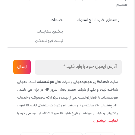
هستیم
راهنمای خرید از اچ استوک
خدمات
پیگیری سفارشات
لیست فروشندگان
سایت
Hstock
زیر مجموعه یکی از شرکت های
هوشمندنت
است . که یکی
شناخته ترین و یکی از شرکت معتبر پخش سرور HP در ایران می باشد .
هوشمندنت با افتخار توانست یکی از بهترین مرکز ارائه محصولات و خدمات
IT با پشتیبانی 24 ساعته در ایران باشد . این گروه که متشکل از تیم 16 نفره ،
پشتیبانی و طراحی میباشد در تاریخ شنبه 16 مهر 1391 فعالیت رسمی خود را
نمایش بیشتر
آغاز نمود و طی این 12 سال فعالیت همواره احترام به حقوق مشتریان و
کاربران سایت و پشتیبانی کامل محصولات تجاری و رایگان در الویت کاری گروه