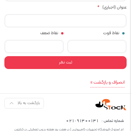
عنوان (اجباری)
*
نقاط قوت
نقاط ضعف
انصراف و بازگشت »
بازگشت به بالا
021-91300131
شماره تماس :
اچ استوک فروشگاه تجهیزات کامپیوتری | در هفت روز هفته بدون تعطیلی در کنارتون