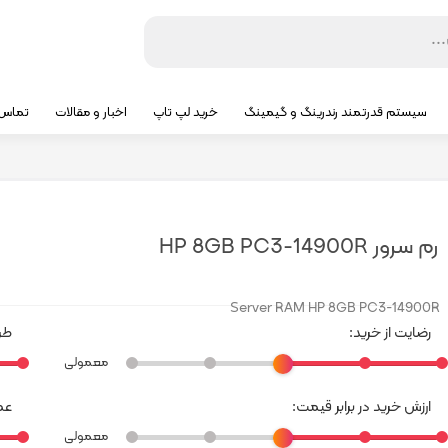
سیستم قدرتمند رندرینگ و گیمینگ
خرید لپ تاپ
اخبار و مقالات
تماس ب
رم سرور HP 8GB PC3-14900R
Server RAM HP 8GB PC3-14900R
رضایت از خرید:
طر
معمولی
ارزش خرید در برابر قیمت:
عمل
معمولی