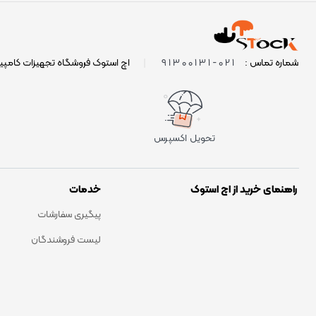
021-91300131
شماره تماس :
|
اچ استوک فروشگاه تجهیزات کامپی
تحویل اکسپرس
راهنمای خرید از اچ استوک
خدمات
پیگیری سفارشات
لیست فروشندگان