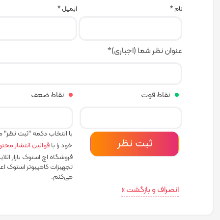
نام
*
ایمیل
*
عنوان نظر شما (اجباری)
*
نقاط قوت
نقاط ضعف
با انتخاب دکمه "ثبت نظر" 
خود را با
قوانین انتشار محتو
فروشگاه اچ استوک بازار انلای
تجهیزات کامپیوتر استوک اعل
می‌کنم.
انصراف و بازگشت »