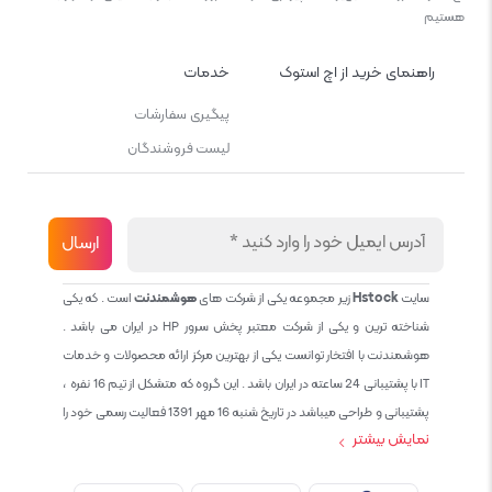
هستیم
راهنمای خرید از اچ استوک
خدمات
پیگیری سفارشات
لیست فروشندگان
سایت
Hstock
زیر مجموعه یکی از شرکت های
هوشمندنت
است . که یکی
شناخته ترین و یکی از شرکت معتبر پخش سرور HP در ایران می باشد .
هوشمندنت با افتخار توانست یکی از بهترین مرکز ارائه محصولات و خدمات
IT با پشتیبانی 24 ساعته در ایران باشد . این گروه که متشکل از تیم 16 نفره ،
پشتیبانی و طراحی میباشد در تاریخ شنبه 16 مهر 1391 فعالیت رسمی خود را
نمایش بیشتر
آغاز نمود و طی این 12 سال فعالیت همواره احترام به حقوق مشتریان و
کاربران سایت و پشتیبانی کامل محصولات تجاری و رایگان در الویت کاری گروه