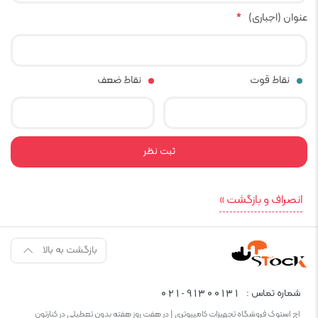
عنوان (اجباری)
*
نقاط قوت
نقاط ضعف
انصراف و بازگشت »
بازگشت به بالا
021-91300131
شماره تماس :
اچ استوک فروشگاه تجهیزات کامپیوتری | در هفت روز هفته بدون تعطیلی در کنارتون