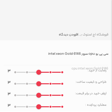
فروشگاه اچ استوک بازار انلاین تجهیزات کامپیوتر استوک
افزودن دیدگاه
سی پی یو cpu سرور intel xeon Gold 6146
cpu intel xeon Gold 6146
رضایت از خرید:
۳
طراحی و کیفیت ساخت:
۳
ارزش خرید در برابر قیمت:
۳
عملکرد پردازنده :
۳