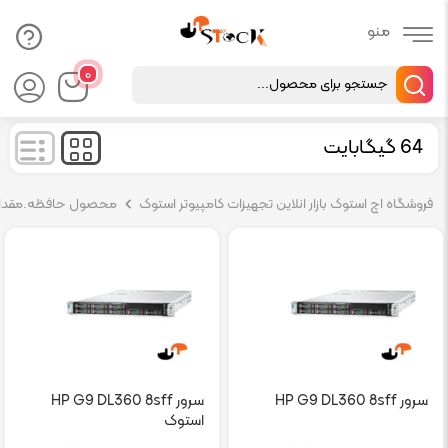
Products
۰
search
64 گیگابایت
فروشگاه اچ استوک بازار انلاین تجهیزات کامپیوتر استوک
محصول حافظه.مقدار AM
سرور HP G9 DL360 8sff
سرور HP G9 DL360 8sff
استوک