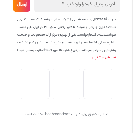
سایت
Hstock
زیر مجموعه یکی از شرکت های
هوشمندنت
است . که یکی
شناخته ترین و یکی از شرکت معتبر پخش سرور HP در ایران می باشد .
هوشمندنت با افتخار توانست یکی از بهترین مرکز ارائه محصولات و خدمات
IT با پشتیبانی 24 ساعته در ایران باشد . این گروه که متشکل از تیم 16 نفره ،
پشتیبانی و طراحی میباشد در تاریخ شنبه 16 مهر 1391 فعالیت رسمی خود را
نمایش بیشتر
آغاز نمود و طی این 12 سال فعالیت همواره احترام به حقوق مشتریان و
کاربران سایت و پشتیبانی کامل محصولات تجاری و رایگان در الویت کاری گروه
بوده و هست و تمام تلاش ما خدماتی کامل و بدون عیب به تمام مشتریان
عزیز میباشد حال با توجه به در خواست مشتریان و همکاران سعی کردیم
سایتی اماده کنیم که تمام مشتریان عزیزمان با خیال راحت تمام محصولات
IT خود را خریداری کنند.
تمامی حقوق برای شرکت hoshmandnet محفوظ است