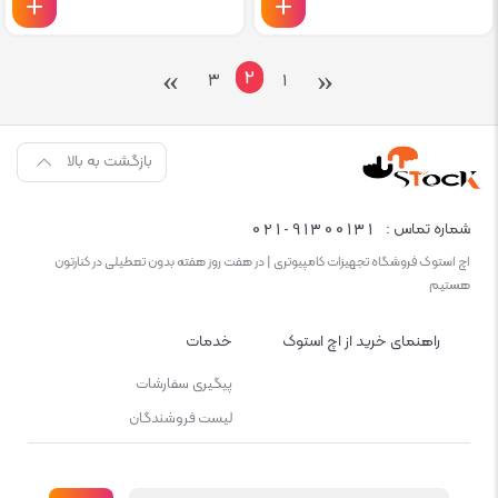
›
‹
۲
۳
۱
بازگشت به بالا
021-91300131
شماره تماس :
اچ استوک فروشگاه تجهیزات کامپیوتری | در هفت روز هفته بدون تعطیلی در کنارتون
هستیم
راهنمای خرید از اچ استوک
خدمات
پیگیری سفارشات
لیست فروشندگان