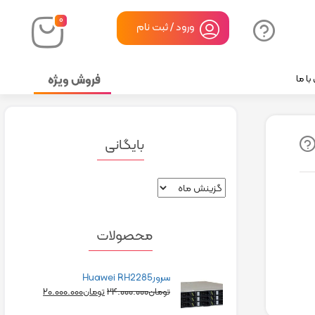
۰
ورود / ثبت نام
فروش ویژه
ا ما
بایگانی
محصولات
سرورHuawei RH2285
۲۰.۰۰۰.۰۰۰
۲۴.۰۰۰.۰۰۰
تومان
تومان