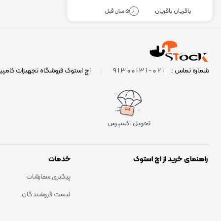
5 سال قبل
باقریان باقریان
021-91300131
شماره تماس :
|
اچ استوک فروشگاه تجهیزات کامپی
تحویل اکسپرس
راهنمای خرید از اچ استوک
خدمات
پیگیری سفارشات
لیست فروشندگان