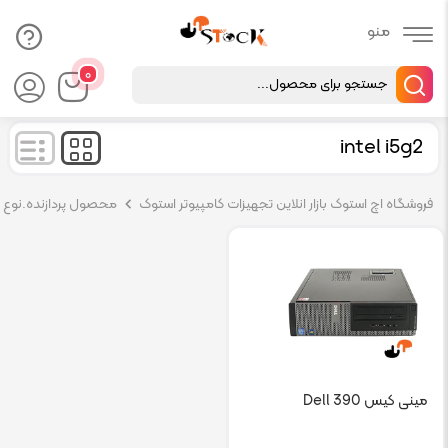
Products
۰
search
intel i5g2
فروشگاه اچ استوک بازار انلاین تجهیزات کامپیوتر استوک
محصول پردازنده.نوع پر
مینی کیس Dell 390