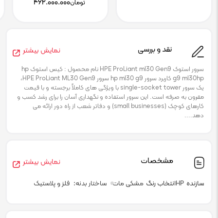
۴۶۲.۰۰۰.۰۰۰
تومان
نقد و بررسی
نمایش بیشتر
سرور استوک HPE ProLiant ml30 Gen9 نام محصول : کیس استوک hp
g9 ml30hp کاربرد سرور hp ml30 g9 سرور HPE ProLiant ML30 Gen9،
یک سرور single-socket tower با ویژگی های کاملاً برجسته و با قیمت
مقرون به صرفه است. این سرور استفاده و نگهداری آسان را برای رشد کسب و
کارهای کوچک (small businesses) و دفاتر شعب از راه دور ارائه می
دهد....
مشخصات
نمایش بیشتر
سازنده
HP
انتخاب رنگ
مشکی مات
ساختار بدنه
فلز و پلاستیک