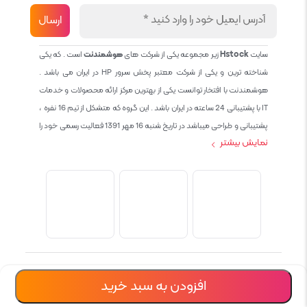
سایت
Hstock
زیر مجموعه یکی از شرکت های
هوشمندنت
است . که یکی
شناخته ترین و یکی از شرکت معتبر پخش سرور HP در ایران می باشد .
هوشمندنت با افتخار توانست یکی از بهترین مرکز ارائه محصولات و خدمات
IT با پشتیبانی 24 ساعته در ایران باشد . این گروه که متشکل از تیم 16 نفره ،
پشتیبانی و طراحی میباشد در تاریخ شنبه 16 مهر 1391 فعالیت رسمی خود را
نمایش بیشتر
آغاز نمود و طی این 12 سال فعالیت همواره احترام به حقوق مشتریان و
کاربران سایت و پشتیبانی کامل محصولات تجاری و رایگان در الویت کاری گروه
بوده و هست و تمام تلاش ما خدماتی کامل و بدون عیب به تمام مشتریان
عزیز میباشد حال با توجه به در خواست مشتریان و همکاران سعی کردیم
سایتی اماده کنیم که تمام مشتریان عزیزمان با خیال راحت تمام محصولات
IT خود را خریداری کنند.
تمامی حقوق برای شرکت hoshmandnet محفوظ است
افزودن به سبد خرید