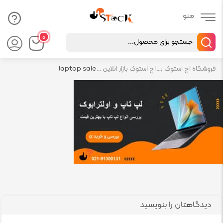
Products
۰
search
فروشگاه اچ استوک بازار انلاین تجهیزات کامپیوتر استوک
اچ استوک بازار انلاین تجهیزات کامپیوتر استوک
laptop sale
دیدگاهتان را بنویسید