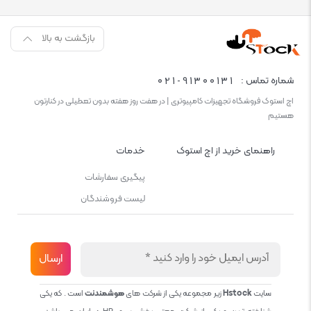
بازگشت به بالا
021-91300131
شماره تماس :
اچ استوک فروشگاه تجهیزات کامپیوتری | در هفت روز هفته بدون تعطیلی در کنارتون
هستیم
راهنمای خرید از اچ استوک
خدمات
پیگیری سفارشات
لیست فروشندگان
سایت
Hstock
زیر مجموعه یکی از شرکت های
هوشمندنت
است . که یکی