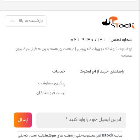
بازگشت به بالا
021-91300131
شماره تماس :
اچ استوک فروشگاه تجهیزات کامپیوتری | در هفت روز هفته بدون تعطیلی در کنارتون
هستیم
راهنمای خرید از اچ استوک
خدمات
پیگیری سفارشات
لیست فروشندگان
سایت
Hstock
زیر مجموعه یکی از شرکت های
هوشمندنت
است . که یکی