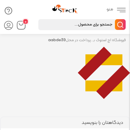
Products
۰
search
فروشگاه اچ استوک بازار انلاین تجهیزات کامپیوتر استوک
پرداخت در محل
aabde39
دیدگاهتان را بنویسید