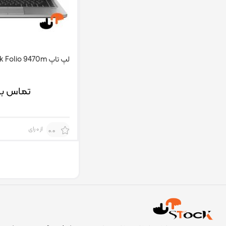
لپ تاپ HP EliteBook Folio 9470m
تماس بگ
از 0 رای
0.0