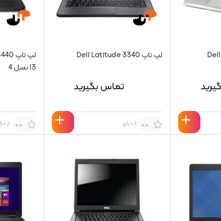
لپ تاپ Dell Latitude 3340
I3 نسل 4
یرید
تماس بگیرید
از 0 رای
از 0 رای
0.0
0.0