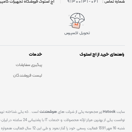
021-91300131
شماره تماس :
|
اچ استوک فروشگاه تجهیزات کامپی
تحویل اکسپرس
راهنمای خرید از اچ استوک
خدمات
پیگیری سفارشات
لیست فروشندگان
سایت
Hstock
زیر مجموعه یکی از شرکت های
هوشمندنت
شنبه 16 مهر 1391 فعالیت رسمی خود