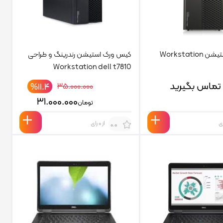
کیس ورک استیشن Workstation
کیس ورک استیشن رندرینگ و طراحی
Workstation dell t7810
تماس بگیرید
%۱۱.۴
۳۵.۰۰۰.۰۰۰
۳۱.۰۰۰.۰۰۰
تومان
از 0 رای
0.0