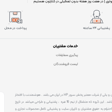
وتری | در هفت روز هفته بدون تعطیلی در کنارتون هستیم
|
پشتیبانی ۲۴ ساعته
پرداخت در محل
خدمات مشتریان
پیگیری سفارشات
لیست فروشندگان
است . که یکی شناخته ترین و یکی از شرکت معتبر پخش سرور HP در ایران می باشد . هوشمندنت با افتخار
توانست یکی از بهترین مرکز ارائه محصولات و خدمات IT با پشتیبانی 24 ساعته در ایران باشد . این گروه که متشکل از تیم 16 نفره ، پشتیبانی و طراحی میباشد در تاریخ
 را آغاز نمود و طی این 12 سال فعالیت همواره احترام به حقوق مشتریان و کاربران سایت و پشتیبانی کامل محصولات تجاری و