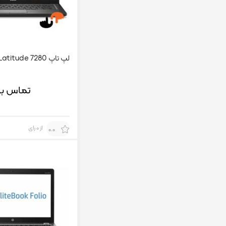
لپ تاپ Dell Latitude 7280
تماس بگ
از 0 رای
0.0