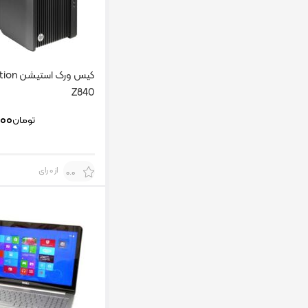
کیس ورک
Z840
۰۰۰
تومان
از 0 رای
0.0