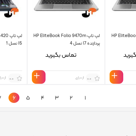
لپ تاپ HP EliteBook Folio 9470m
پردازنده I7 نسل 4
I5 نسل 1
یرید
تماس بگیرید
از 0 رای
از 0 رای
0.0
0.0
‹
۷
۶
۵
۴
۳
۲
۱