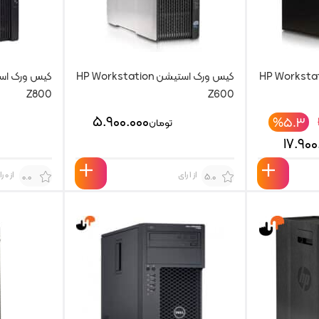
 استیشن HP Workstation
کیس ورک استیشن HP Workstation
Z800
Z600
۵.۹۰۰.۰۰۰
%۵.۳
تومان
۱۷.۹۰۰
از 1 رای
از 0 رای
0.0
5.0