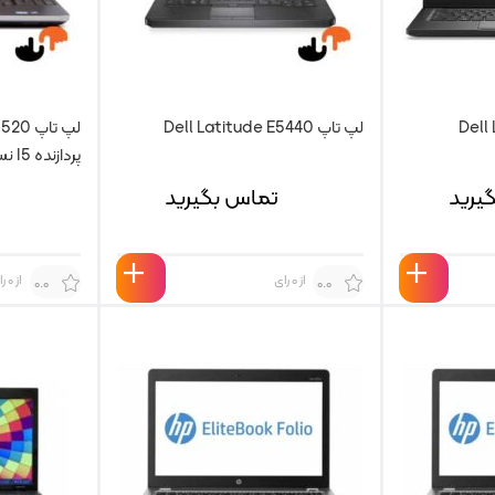
لپ تاپ Dell Latitude E5440
لپ تاپ
پردازنده I5 نسل 2
یرید
تماس بگیرید
از 0 رای
از 0 رای
0.0
0.0