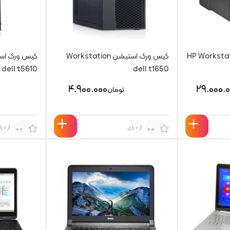
 استیشن HP Workstation
کیس ورک استیشن Workstation
dell t5610
dell t1650
۴.۹۰۰.۰۰۰
۲۹.۰۰۰.
تومان
از 0 رای
از 0 رای
0.0
0.0