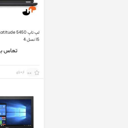
I5 نسل 4
تماس بگ
از 0 رای
0.0