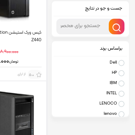
جست و جو در نتایج
کیس ورک
Z440
براساس برند
۱۸.۹۰۰.۰۰۰
.۰۰۰
تومان
Dell
HP
از 1 رای
5.0
IBM
INTEL
LENOCO
lenovo
Huawei
لنوو