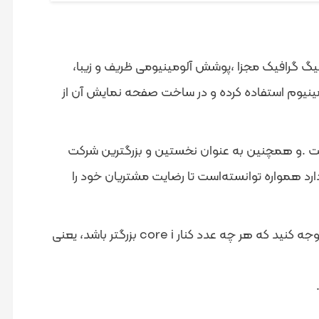
 Dell Inspiron7537 از کمپانی Dell یکی از موفق ترین محصولات این شرکت است.پردازنده Core i5 ،همراه با 2 گیگ گرافیک مجزا ،پوشش آلومینیومی ظریف و زیبا،
ر ساخت بدنه این لپ تاپ باریک فقط از آلومینیوم استفاده کرده و در ساخت صفحه نمایش آن از
 بهترین برند لپ‌تاپ‌ها قرار گرفت .و همچنین به عنوان نخستین و بزرگترین شرکت
د همواره توانسته‌است تا رضایت مشتریان خود را
هنگام خرید لپ تاپ و کامپیوتر، انتخاب CPU مساله مهم و کلیدی است. اگر CPU خود را از برند اینتل انتخاب می‌کنید، توجه کنید که هر چه عدد کنار core i بزرگتر باشد، یعنی