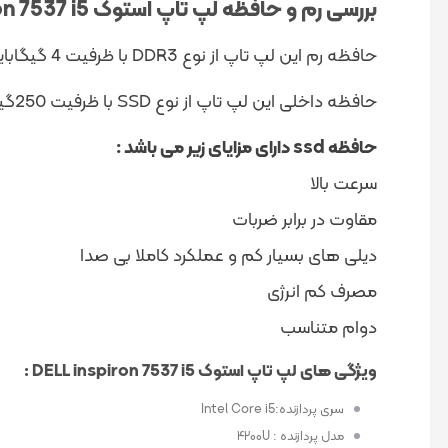
بررسی رم و حافظه لپ تاپ استوک
DELL inspiron 7537 i5 :
حافظه رم این لپ تاپ از نوع DDR3 با ظرفیت 4 گیگابایت که قابلیت ارتقاء تا ۱۶ گیگابایت تولید شده است.
حافظه داخلی این لپ تاپ از نوع SSD با ظرفیت 250گیگابایت است .
حافظه
ssd
دارای مزایای زیر می باشد
:
سرعت بالا
مقاوت در برابر ضربات
دیلی های بسیار کم و عملکرد کاملا بی صدا
مصرف کم انرژی
دوام متناسب
ویژگی های لپ تاپ استوک
DELL inspiron 7537 i5 :
سری پردازنده:Intel Core i5
مدل پردازنده : ۴۲۰۰U