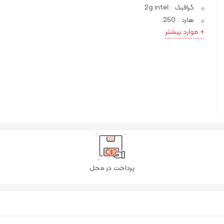
گرافیک
2g intel
:
هارد
250
:
+ موارد بیشتر
پرداخت در محل