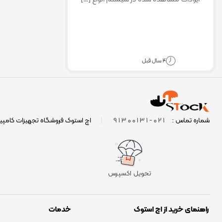
4 سال قبل
021-91300131
شماره تماس :
|
اچ استوک فروشگاه تجهیزات کامپی
تحویل اکسپرس
راهنمای خرید از اچ استوک
خدمات