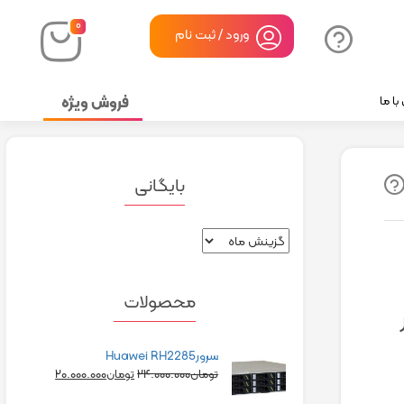
۰
ورود / ثبت نام
فروش ویژه
ا ما
بایگانی
محصولات
سرورHuawei RH2285
۲۰.۰۰۰.۰۰۰
۲۴.۰۰۰.۰۰۰
تومان
تومان