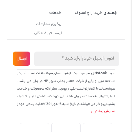
راهنمای خرید از اچ استوک
خدمات
پیگیری سفارشات
لیست فروشندگان
سایت
Hstock
زیر مجموعه یکی از شرکت های
هوشمندنت
است . که یکی
شناخته ترین و یکی از شرکت معتبر پخش سرور HP در ایران می باشد .
هوشمندنت با افتخار توانست یکی از بهترین مرکز ارائه محصولات و خدمات
IT با پشتیبانی 24 ساعته در ایران باشد . این گروه که متشکل از تیم 16 نفره ،
پشتیبانی و طراحی میباشد در تاریخ شنبه 16 مهر 1391 فعالیت رسمی خود را
نمایش بیشتر
آغاز نمود و طی این 12 سال فعالیت همواره احترام به حقوق مشتریان و
کاربران سایت و پشتیبانی کامل محصولات تجاری و رایگان در الویت کاری گروه
بوده و هست و تمام تلاش ما خدماتی کامل و بدون عیب به تمام مشتریان