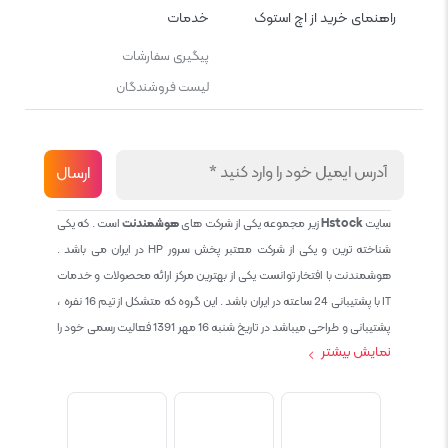
راهنمای خرید از اچ استوک
خدمات
پیگیری سفارشات
لیست فروشندگان
سایت
Hstock
زیر مجموعه یکی از شرکت های
هوشمندنت
است . که یکی
شناخته ترین و یکی از شرکت معتبر پخش سرور HP در ایران می باشد .
هوشمندنت با افتخار توانست یکی از بهترین مرکز ارائه محصولات و خدمات
IT با پشتیبانی 24 ساعته در ایران باشد . این گروه که متشکل از تیم 16 نفره ،
پشتیبانی و طراحی میباشد در تاریخ شنبه 16 مهر 1391 فعالیت رسمی خود را
نمایش بیشتر
آغاز نمود و طی این 12 سال فعالیت همواره احترام به حقوق مشتریان و
کاربران سایت و پشتیبانی کامل محصولات تجاری و رایگان در الویت کاری گروه
بوده و هست و تمام تلاش ما خدماتی کامل و بدون عیب به تمام مشتریان
عزیز میباشد حال با توجه به در خواست مشتریان و همکاران سعی کردیم