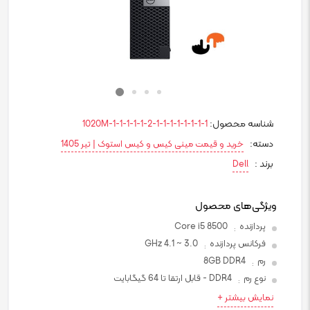
شناسه محصول:
1020M-1-1-1-1-1-2-1-1-1-1-1-1-1-1
دسته:
خرید و قیمت مینی کیس و کیس استوک | تیر 1405
برند :
Dell
ویژگی‌های محصول
پردازنده
Core i5 8500
:
فرکانس پردازنده
3.0 ~ 4.1 GHz
:
رم
8GB DDR4
:
نوع رم
DDR4 - قابل ارتقا تا 64 گیگابایت
:
نمایش بیشتر +