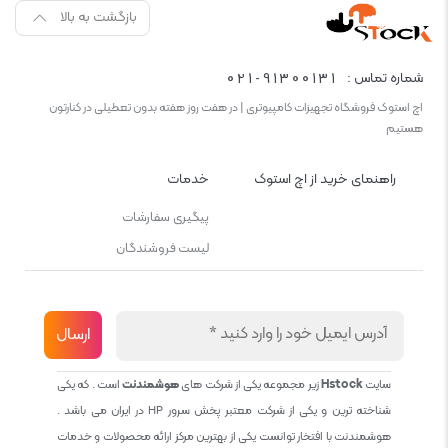
بازگشت به بالا
021-91300131
شماره تماس :
اچ استوک فروشگاه تجهیزات کامپیوتری | در هفت روز هفته بدون تعطیلی در کنارتون
هستیم
راهنمای خرید از اچ استوک
خدمات
پیگیری سفارشات
لیست فروشندگان
سایت
Hstock
زیر مجموعه یکی از شرکت های
هوشمندنت
است . که یکی
شناخته ترین و یکی از شرکت معتبر پخش سرور HP در ایران می باشد .
هوشمندنت با افتخار توانست یکی از بهترین مرکز ارائه محصولات و خدمات