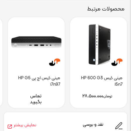
محصولات مرتبط
مینی کیس HP 600 G3
مینی کیس اچ پی HP G5
i7n97
i5n7
۲۸.۵۰۰.۰۰۰
تماس
تومان
بگیرید
نقد و بررسی
نمایش بیشتر