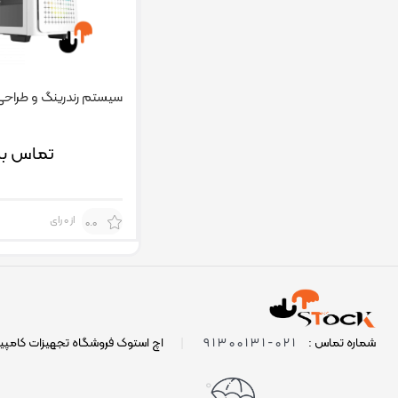
سیستم رندرینگ و طراحی lus
تماس بگ
از 0 رای
0.0
021-91300131
شماره تماس :
|
اچ استوک فروشگاه تجهیزات کامپی