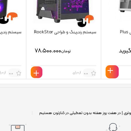
P
سیستم رندرینگ و طراحی RockStar
سیستم رندرین
یرید
۷۸.۵۰۰.۰۰۰
تومان
از 0 رای
از 0 رای
0.0
0.0
وتری | در هفت روز هفته بدون تعطیلی در کنارتون هستیم
|