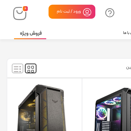
۰
ورود / ثبت نام
فروش ویژه
ا ما
نمایش
۱
-
۸
کالا از
۸
ین