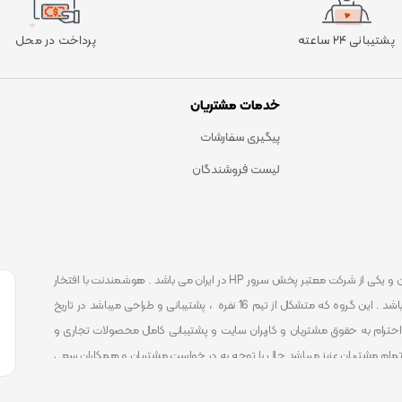
پشتیبانی ۲۴ ساعته
پرداخت در محل
خدمات مشتریان
پیگیری سفارشات
لیست فروشندگان
است . که یکی شناخته ترین و یکی از شرکت معتبر پخش سرور HP در ایران می باشد . هوشمندنت با افتخار
توانست یکی از بهترین مرکز ارائه محصولات و خدمات IT با پشتیبانی 24 ساعته در ایران باشد . این گروه که متشکل از تیم 16 نفره ، پشتیبانی و طراحی میباشد در تاریخ
 را آغاز نمود و طی این 12 سال فعالیت همواره احترام به حقوق مشتریان و کاربران سایت و پشتیبانی کامل محصولات تجاری و
تمام مشتریان عزیز میباشد حال با توجه به در خواست مشتریان و همکاران سعی