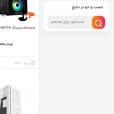
جست و جو در نتایج
سیستم رندرینگ Sceptre
۰۰۰
تومان
از 0 رای
0.0