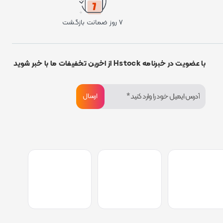
۷ روز ضمانت بازگشت
با عضویت در خبرنامه Hstock از اخرین تخفیفات ما با خبر شوید