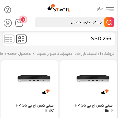
Products
۰
search
256 SSD
فروشگاه اچ استوک بازار انلاین تجهیزات کامپیوتر استوک
محصول حافظه داخلي
مینی کیس اچ پی HP G5
مینی کیس اچ پی HP G5
i7n97
i5n9