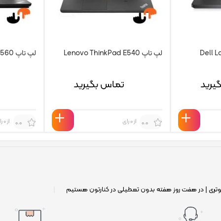
لپ تاپ Lenovo ThinkPad E540
لپ تاپ Lenovo ThinkPad E560
یرید
تماس بگیرید
از 0 رای
از 0 رای
0.0
0.0
وتری | در هفت روز هفته بدون تعطیلی در کنارتون هستیم
|