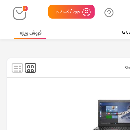
۰
ورود / ثبت نام
فروش ویژه
ا ما
نمایش
۱
-
۳
کالا از
۳
ین