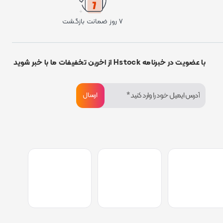
۷ روز ضمانت بازگشت
با عضویت در خبرنامه Hstock از اخرین تخفیفات ما با خبر شوید