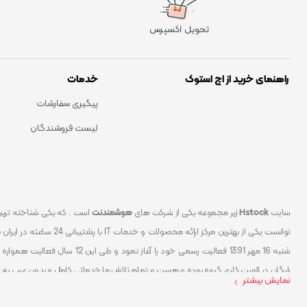
تحویل اکسپرس
راهنمای خرید از اچ استوک
خدمات
پیگیری سفارشات
لیست فروشندگان
سایت
Hstock
زیر مجموعه یکی از شرکت های
هوشمندنت
شنبه 16 مهر 1391 فعالیت رسمی خود
رایگان در الویت کاری گروه بوده و هست و تمام تلاش ما خدماتی کامل و بدون عیب به 
نمایش بیشتر
کردیم سایتی اماده کنیم که تمام مشتریان عزیزمان با خیال راحت تمام محصولات IT خود را خریداری کنند.