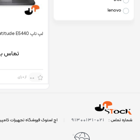
lenovo
لپ تاپ Dell Latitude E5440
تماس بگ
از 0 رای
0.0
021-91300131
شماره تماس :
|
اچ استوک فروشگاه تجهیزات کامپی