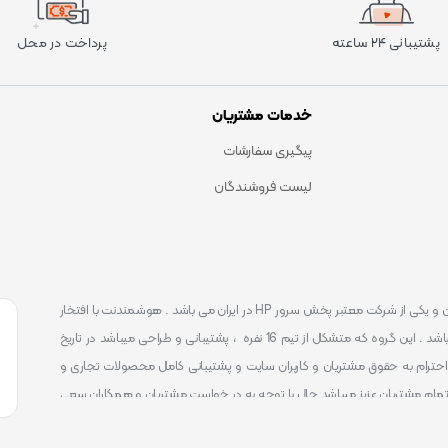
پشتیبانی ۲۴ ساعته
پرداخت در محل
خدمات مشتریان
پیگیری سفارشات
لیست فروشندگان
است . که یکی شناخته ترین و یکی از شرکت معتبر پخش سرور HP در ایران می باشد . هوشمندنت با افتخار
توانست یکی از بهترین مرکز ارائه محصولات و خدمات IT با پشتیبانی 24 ساعته در ایران باشد . این گروه که متشکل از تیم 16 نفره ، پشتیبانی و طراحی میباشد در تاریخ
 را آغاز نمود و طی این 12 سال فعالیت همواره احترام به حقوق مشتریان و کاربران سایت و پشتیبانی کامل محصولات تجاری و
تمام مشتریان عزیز میباشد حال با توجه به در خواست مشتریان و همکاران سعی