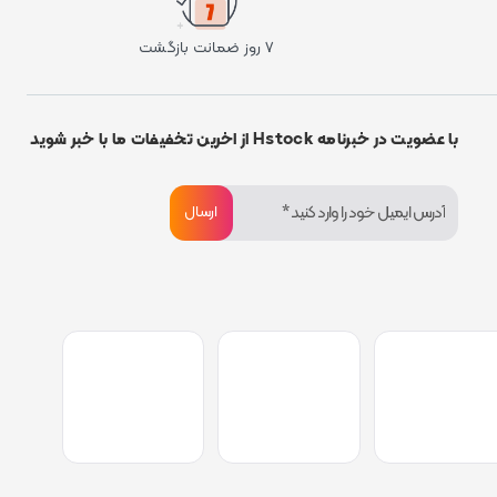
۷ روز ضمانت بازگشت
با عضویت در خبرنامه Hstock از اخرین تخفیفات ما با خبر شوید