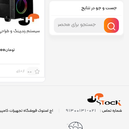
جست و جو در نتایج
سیستم رندرینگ و طراحی raco
۰۰
تومان
از 0 رای
0.0
021-91300131
شماره تماس :
|
اچ استوک فروشگاه تجهیزات کامپی