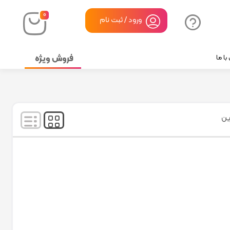
۰
ورود / ثبت نام
فروش ویژه
ا ما
نمایش
۱
-
۲
کالا از
۲
ین