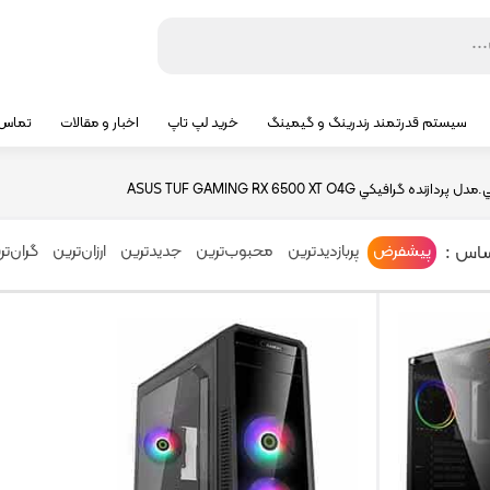
سیستم قدرتمند رندرینگ و گیمینگ
خرید لپ تاپ
اخبار و مقالات
تماس ب
.مدل پردازنده گرافيکي
ASUS TUF GAMING RX 6500 XT O4G
ساس :
پیشفرض
پربازدیدترین
محبوب‌ترین
جدیدترین
ارزان‌ترین
گران‌تر