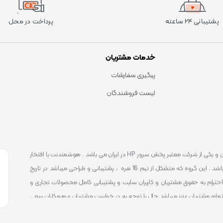
پشتیبانی ۲۴ ساعته
پرداخت در محل
خدمات مشتریان
پیگیری سفارشات
لیست فروشندگان
است . که یکی شناخته ترین و یکی از شرکت معتبر پخش سرور HP در ایران می باشد . هوشمندنت با افتخار
توانست یکی از بهترین مرکز ارائه محصولات و خدمات IT با پشتیبانی 24 ساعته در ایران باشد . این گروه که متشکل از تیم 16 نفره ، پشتیبانی و طراحی میباشد در تاریخ
 را آغاز نمود و طی این 12 سال فعالیت همواره احترام به حقوق مشتریان و کاربران سایت و پشتیبانی کامل محصولات تجاری و
تمام مشتریان عزیز میباشد حال با توجه به در خواست مشتریان و همکاران سعی