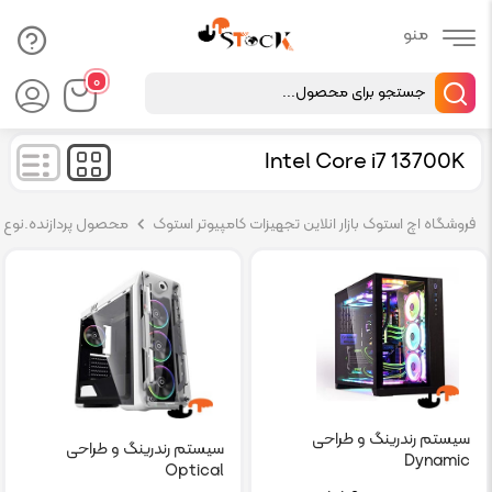
Products
۰
search
Intel Core i7 13700K
فروشگاه اچ استوک بازار انلاین تجهیزات کامپیوتر استوک
محصول پردازنده.نوع پر
سیستم رندرینگ و طراحی
سیستم رندرینگ و طراحی
Dynamic
Optical