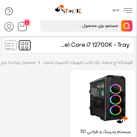
Products
۰
search
Intel Core i7 12700K - Tray
فروشگاه اچ استوک بازار انلاین تجهیزات کامپیوتر استوک
محصول پردازنده.نوع پر
سیستم رندرینگ و طراحی 3D