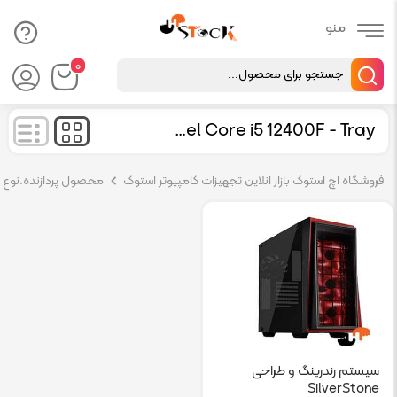
Products
۰
search
Intel Core i5 12400F - Tray
فروشگاه اچ استوک بازار انلاین تجهیزات کامپیوتر استوک
محصول پردازنده.نوع پر
سیستم رندرینگ و طراحی
SilverStone