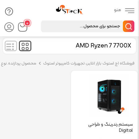
Products
۰
search
AMD Ryzen 7 7700X
فروشگاه اچ استوک بازار انلاین تجهیزات کامپیوتر استوک
محصول پردازنده.نوع پر
سیستم رندرینگ و طراحی
Digital