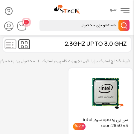
Products
۰
search
2.3GHZ UP TO 3.0 GHZ
فروشگاه اچ استوک بازار انلاین تجهیزات کامپیوتر استوک
محصول پردازنده مرکزي
سی پی یو cpu سرور intel
xeon 2650 v3
%۱۶.۷