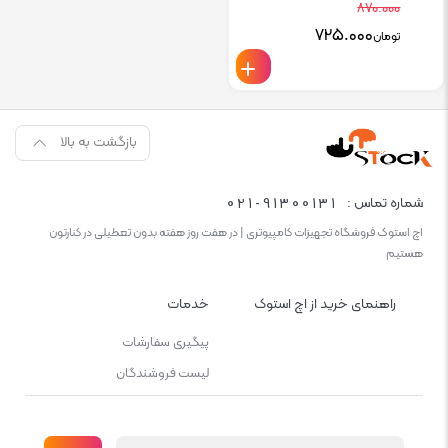
۸۷۰.۰۰۰
Current
Original
۷۲۵.۰۰۰
تومان
price
price
is:
was:
تومان۸۷۰.۰۰۰.
تومان۷۲۵.۰۰۰.
بازگشت به بالا
021-91300131
شماره تماس :
اچ استوک فروشگاه تجهیزات کامپیوتری | در هفت روز هفته بدون تعطیلی در کنارتون
هستیم
راهنمای خرید از اچ استوک
خدمات
پیگیری سفارشات
لیست فروشندگان