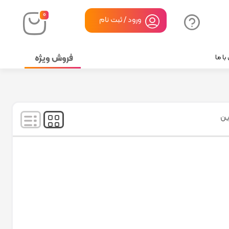
۰
ورود / ثبت نام
فروش ویژه
ا ما
نمایش
۱
-
۱
کالا از
۱
ین