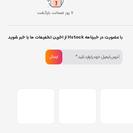
۷ روز ضمانت بازگشت
با عضویت در خبرنامه Hstock از اخرین تخفیفات ما با خبر شوید