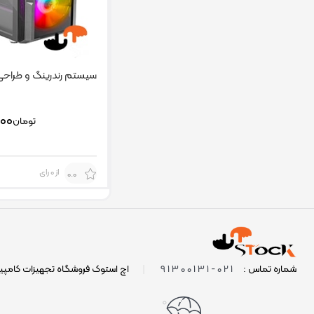
سیستم رندرینگ و طراحی iger
۰۰۰
تومان
از 0 رای
0.0
021-91300131
شماره تماس :
|
اچ استوک فروشگاه تجهیزات کامپی