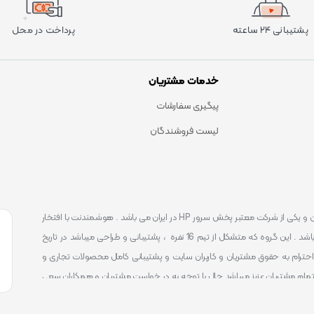
پشتیبانی ۲۴ ساعته
پرداخت در محل
خدمات مشتریان
پیگیری سفارشات
لیست فروشندگان
است . که یکی شناخته ترین و یکی از شرکت معتبر پخش سرور HP در ایران می باشد . هوشمندنت با افتخار
توانست یکی از بهترین مرکز ارائه محصولات و خدمات IT با پشتیبانی 24 ساعته در ایران باشد . این گروه که متشکل از تیم 16 نفره ، پشتیبانی و طراحی میباشد در تاریخ
 را آغاز نمود و طی این 12 سال فعالیت همواره احترام به حقوق مشتریان و کاربران سایت و پشتیبانی کامل محصولات تجاری و
تمام مشتریان عزیز میباشد حال با توجه به در خواست مشتریان و همکاران سعی