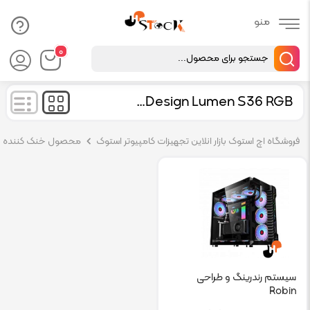
Products
۰
search
Fractal Design Lumen S36 RGB
فروشگاه اچ استوک بازار انلاین تجهیزات کامپیوتر استوک
محصول خنک کننده
سیستم رندرینگ و طراحی
Robin