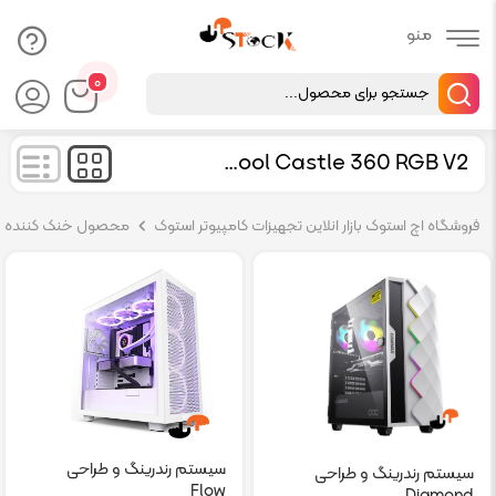
Products
۰
search
DeepCool Castle 360 RGB V2
فروشگاه اچ استوک بازار انلاین تجهیزات کامپیوتر استوک
محصول خنک کننده
سیستم رندرینگ و طراحی
سیستم رندرینگ و طراحی
Flow