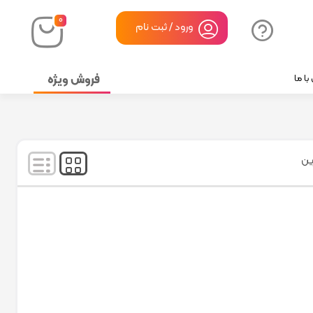
۰
ورود / ثبت نام
فروش ویژه
ا ما
نمایش
۱
-
۱
کالا از
۱
ین