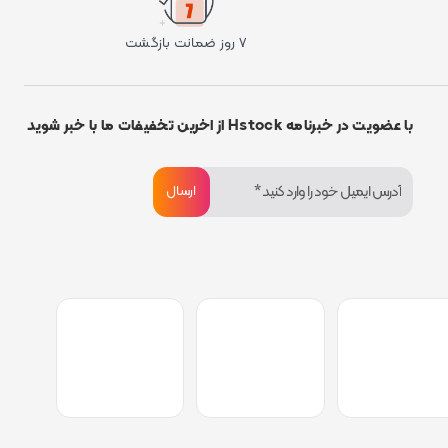
۷ روز ضمانت بازگشت
با عضویت در خبرنامه Hstock از اخرین تخفیفات ما با خبر شوید