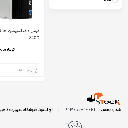
کیس ورک
Z400
۰۰
تومان
از 1 رای
4.0
021-91300131
شماره تماس :
|
اچ استوک فروشگاه تجهیزات کامپی