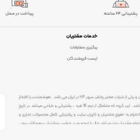
پشتیبانی ۲۴ ساعته
پرداخت در محل
خدمات مشتریان
پیگیری سفارشات
لیست فروشندگان
است . که یکی شناخته ترین و یکی از شرکت معتبر پخش سرور HP در ایران می باشد . هوشمندنت با افتخار
توانست یکی از بهترین مرکز ارائه محصولات و خدمات IT با پشتیبانی 24 ساعته در ایران باشد . این گروه که متشکل از تیم 16 نفره ، پشتیبانی و طراحی میباشد در تاریخ
 را آغاز نمود و طی این 12 سال فعالیت همواره احترام به حقوق مشتریان و کاربران سایت و پشتیبانی کامل محصولات تجاری و
تمام مشتریان عزیز میباشد حال با توجه به در خواست مشتریان و همکاران سعی