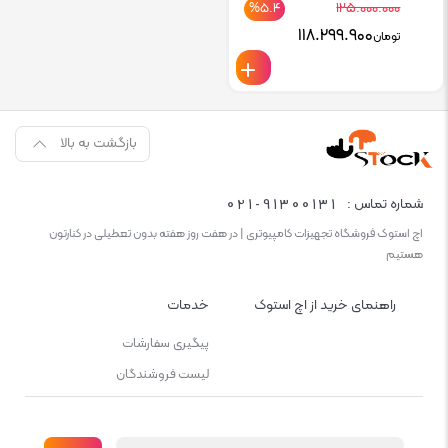
۱۲۵.۰۰۰.۰۰۰
%۵.۴
Current
Original
۱۱۸.۲۹۹.۹۰۰
تومان
price
price
is:
was:
تومان۱۲۵.۰۰۰.۰۰۰.
تومان۱۱۸.۲۹۹.۹۰۰.
بازگشت به بالا
021-91300131
شماره تماس :
اچ استوک فروشگاه تجهیزات کامپیوتری | در هفت روز هفته بدون تعطیلی در کنارتون
هستیم
راهنمای خرید از اچ استوک
خدمات
پیگیری سفارشات
لیست فروشندگان