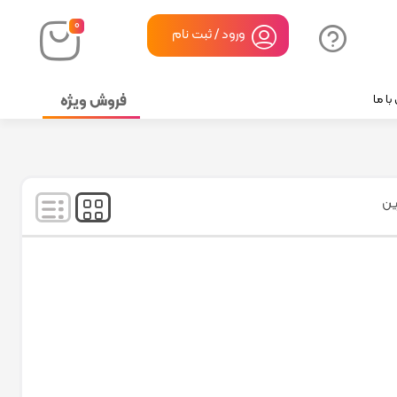
۰
ورود / ثبت نام
فروش ویژه
ا ما
نمایش
۱
-
۱
کالا از
۱
ین