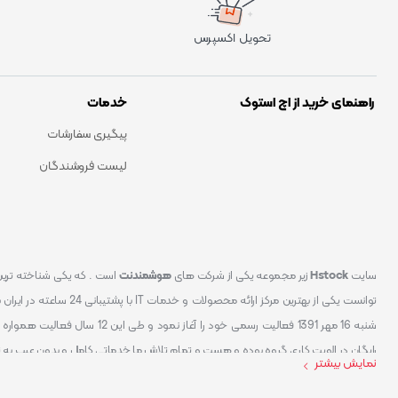
تحویل اکسپرس
راهنمای خرید از اچ استوک
خدمات
پیگیری سفارشات
لیست فروشندگان
سایت
Hstock
زیر مجموعه یکی از شرکت های
هوشمندنت
شنبه 16 مهر 1391 فعالیت رسمی خود
رایگان در الویت کاری گروه بوده و هست و تمام تلاش ما خدماتی کامل و بدون عیب به 
نمایش بیشتر
کردیم سایتی اماده کنیم که تمام مشتریان عزیزمان با خیال راحت تمام محصولات IT خود را خریداری کنند.