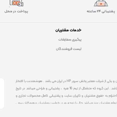
پشتیبانی ۲۴ ساعته
پرداخت در محل
خدمات مشتریان
پیگیری سفارشات
لیست فروشندگان
است . که یکی شناخته ترین و یکی از شرکت معتبر پخش سرور HP در ایران می باشد . هوشمندنت با افتخار
توانست یکی از بهترین مرکز ارائه محصولات و خدمات IT با پشتیبانی 24 ساعته در ایران باشد . این گروه که متشکل از تیم 16 نفره ، پشتیبانی و طراحی میباشد در تاریخ
 را آغاز نمود و طی این 12 سال فعالیت همواره احترام به حقوق مشتریان و کاربران سایت و پشتیبانی کامل محصولات تجاری و
تمام مشتریان عزیز میباشد حال با توجه به در خواست مشتریان و همکاران سعی