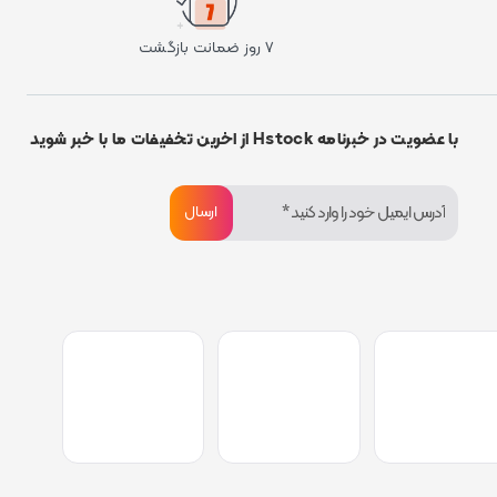
۷ روز ضمانت بازگشت
با عضویت در خبرنامه Hstock از اخرین تخفیفات ما با خبر شوید