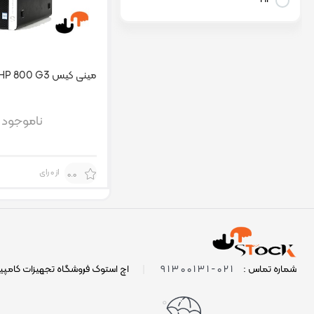
مینی کیس HP 800 G3 با پردازنده i7
ناموجود
از 0 رای
0.0
021-91300131
شماره تماس :
|
اچ استوک فروشگاه تجهیزات کامپی