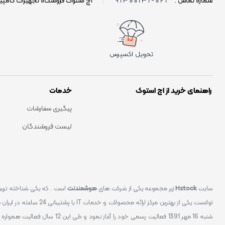
021-91300131
شماره تماس :
|
اچ استوک فروشگاه تجهیزات کامپی
تحویل اکسپرس
راهنمای خرید از اچ استوک
خدمات
پیگیری سفارشات
لیست فروشندگان
سایت
Hstock
زیر مجموعه یکی از شرکت های
هوشمندنت
شنبه 16 مهر 1391 فعالیت رسمی خود