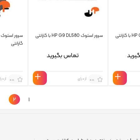
سرور استوک HP G9 DL580 با گارانتی
گارانتی
یرید
تماس بگیرید
از 0 رای
از 0 رای
0.0
0.0
‹
۲
۱