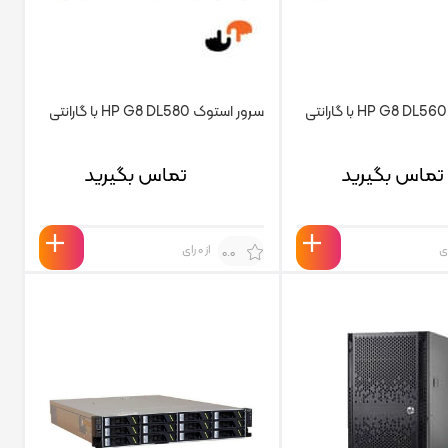
سرور استوک HP G8 DL580 با گارانتی
تماس بگیرید
تماس بگیرید
از 0 رای
0.0