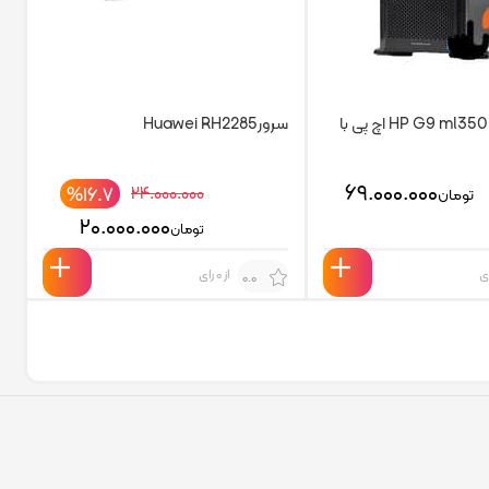
سرور استوک HP G9 ml350 اچ پی با
سرورHuawei RH2285
۶۹.۰۰۰.۰۰۰
%۱۶.۷
۲۴.۰۰۰.۰۰۰
تومان
۲۰.۰۰۰.۰۰۰
تومان
از 0 رای
0.0