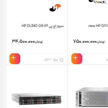
سرور اچ پی HP DL380 G9 lff
۳۴.۵۰۰.۰۰۰
۷۵۰.۰۰۰.۰۰۰
تومان
تومان
از 1 رای
5.0