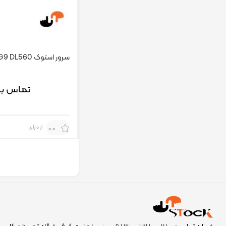
سرور استوک HP G9 DL560 با گارانتی
تماس بگ
از 0 رای
0.0