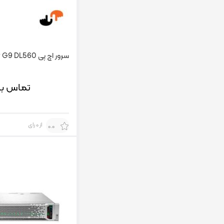
سرور اچ پی HP G9 DL560
تماس بگ
از 0 رای
0.0