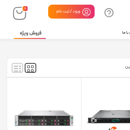
۰
ورود / ثبت نام
فروش ویژه
ا ما
نمایش
۲۵
-
۴۰
کالا از
۴۰
ین