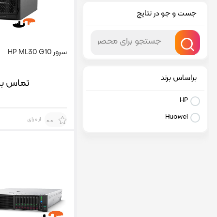
جست و جو در نتایج
سرور HP ML30 G10
براساس برند
تماس بگ
HP
Huawei
از 0 رای
0.0