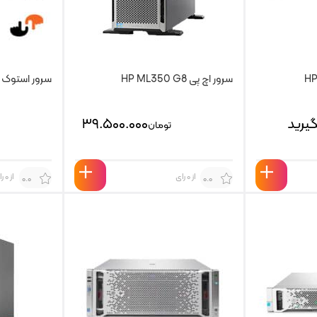
سرور اچ پی HP ML350 G8
سرور استوک HP G8 DL560 با گارانتی
یرید
۳۹.۵۰۰.۰۰۰
تومان
از 0 رای
از 0 رای
0.0
0.0