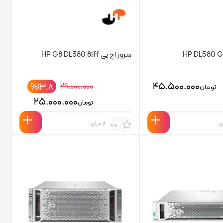
سرور اچ پی HP G8 DL380 8lff
۴۵.۵۰۰.۰۰۰
%۱۳.۸
۲۹.۰۰۰.۰۰۰
تومان
۲۵.۰۰۰.۰۰۰
تومان
از 0 رای
0.0