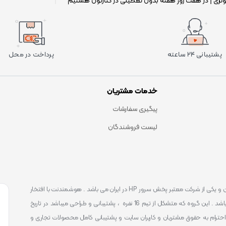
وتری | در هفت روز هفته بدون تعطیلی در کنارتون هستیم
|
پشتیبانی ۲۴ ساعته
پرداخت در محل
خدمات مشتریان
پیگیری سفارشات
لیست فروشندگان
است . که یکی شناخته ترین و یکی از شرکت معتبر پخش سرور HP در ایران می باشد . هوشمندنت با افتخار
توانست یکی از بهترین مرکز ارائه محصولات و خدمات IT با پشتیبانی 24 ساعته در ایران باشد . این گروه که متشکل از تیم 16 نفره ، پشتیبانی و طراحی میباشد در تاریخ
 را آغاز نمود و طی این 12 سال فعالیت همواره احترام به حقوق مشتریان و کاربران سایت و پشتیبانی کامل محصولات تجاری و