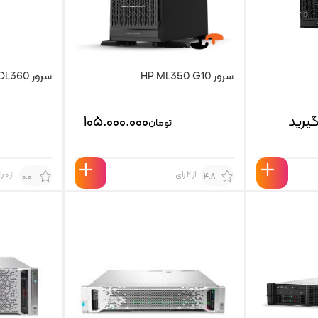
سرور HP ML350 G10
سرور new HP G11 DL360
یرید
۱۰۵.۰۰۰.۰۰۰
تومان
از 2 رای
از 0 رای
0.0
4.8