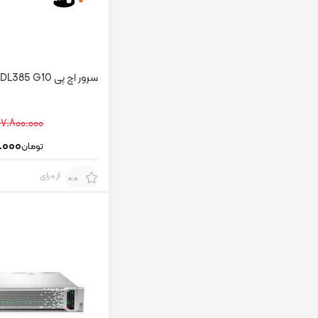
سرور اچ پی HP DL385 G10
۷.۸۰۰.۰۰۰
.۰۰۰
تومان
از 0 رای
0.0