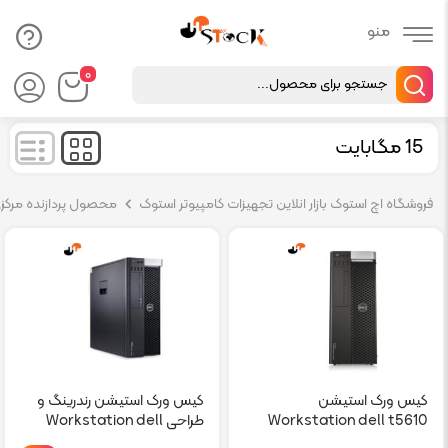
Products
۰
search
15 مگابایت
فروشگاه اچ استوک بازار انلاین تجهیزات کامپیوتر استوک
محصول پردازنده مرکزي.ح
کیس ورک استیشن
کیس ورک استیشن رندرینگ و
Workstation dell t5610
طراحی Workstation dell
t7810