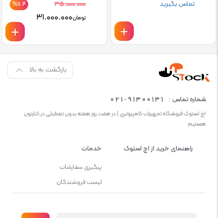
تماس بگیرید
۳۵.۰۰۰.۰۰۰
%۱۱.۴
Current
Original
۳۱.۰۰۰.۰۰۰
تومان
price
price
is:
was:
تومان۳۵.۰۰۰.۰۰۰.
تومان۳۱.۰۰۰.۰۰۰.
بازگشت به بالا
021-91300131
شماره تماس :
اچ استوک فروشگاه تجهیزات کامپیوتری | در هفت روز هفته بدون تعطیلی در کنارتون
هستیم
راهنمای خرید از اچ استوک
خدمات
پیگیری سفارشات
لیست فروشندگان