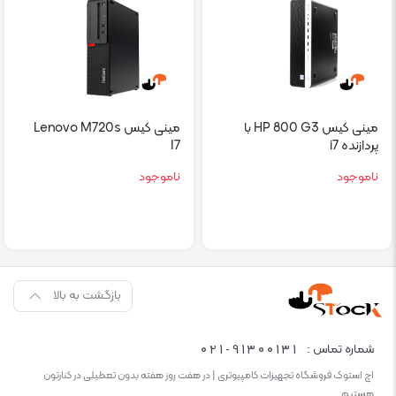
مینی کیس HP 800 G3 با
مینی کیس Lenovo M720s
پردازنده i7
I7
ناموجود
ناموجود
بازگشت به بالا
021-91300131
شماره تماس :
اچ استوک فروشگاه تجهیزات کامپیوتری | در هفت روز هفته بدون تعطیلی در کنارتون
هستیم