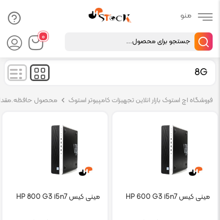
Products
۰
search
8G
فروشگاه اچ استوک بازار انلاین تجهیزات کامپیوتر استوک
محصول حافظه.مقدار AM
مینی کیس HP 600 G3 i5n7
مینی کیس HP 800 G3 i5n7