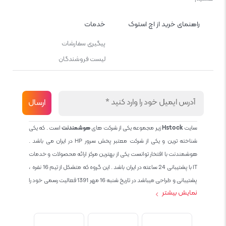
راهنمای خرید از اچ استوک
خدمات
پیگیری سفارشات
لیست فروشندگان
سایت
Hstock
زیر مجموعه یکی از شرکت های
هوشمندنت
است . که یکی
شناخته ترین و یکی از شرکت معتبر پخش سرور HP در ایران می باشد .
هوشمندنت با افتخار توانست یکی از بهترین مرکز ارائه محصولات و خدمات
IT با پشتیبانی 24 ساعته در ایران باشد . این گروه که متشکل از تیم 16 نفره ،
پشتیبانی و طراحی میباشد در تاریخ شنبه 16 مهر 1391 فعالیت رسمی خود را
نمایش بیشتر
آغاز نمود و طی این 12 سال فعالیت همواره احترام به حقوق مشتریان و
کاربران سایت و پشتیبانی کامل محصولات تجاری و رایگان در الویت کاری گروه
بوده و هست و تمام تلاش ما خدماتی کامل و بدون عیب به تمام مشتریان