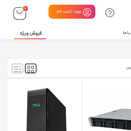
۰
ورود / ثبت نام
فروش ویژه
ا ما
نمایش
۱
-
۵
کالا از
۵
ین