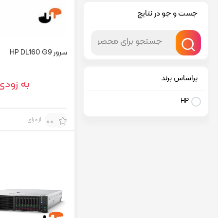
جست و جو در نتایج
سرور HP DL160 G9
براساس برند
به زودی
HP
از 0 رای
0.0