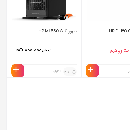
سرور HP ML350 G10
به زودی
۱۰۵.۰۰۰.۰۰۰
تومان
از 2 رای
4.8