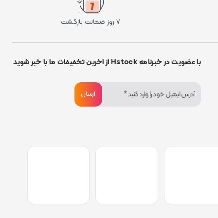
۷ روز ضمانت بازگشت
با عضویت در خبرنامه Hstock از اخرین تخفیفات ما با خبر شوید