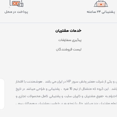
پشتیبانی ۲۴ ساعته
پرداخت در محل
خدمات مشتریان
پیگیری سفارشات
لیست فروشندگان
است . که یکی شناخته ترین و یکی از شرکت معتبر پخش سرور HP در ایران می باشد . هوشمندنت با افتخار
توانست یکی از بهترین مرکز ارائه محصولات و خدمات IT با پشتیبانی 24 ساعته در ایران باشد . این گروه که متشکل از تیم 16 نفره ، پشتیبانی و طراحی میباشد در تاریخ
 را آغاز نمود و طی این 12 سال فعالیت همواره احترام به حقوق مشتریان و کاربران سایت و پشتیبانی کامل محصولات تجاری و
تمام مشتریان عزیز میباشد حال با توجه به در خواست مشتریان و همکاران سعی