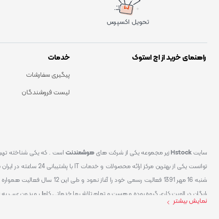
تحویل اکسپرس
راهنمای خرید از اچ استوک
خدمات
پیگیری سفارشات
لیست فروشندگان
سایت
Hstock
زیر مجموعه یکی از شرکت های
هوشمندنت
شنبه 16 مهر 1391 فعالیت رسمی خود
رایگان در الویت کاری گروه بوده و هست و تمام تلاش ما خدماتی کامل و بدون عیب به 
نمایش بیشتر
کردیم سایتی اماده کنیم که تمام مشتریان عزیزمان با خیال راحت تمام محصولات IT خود را خریداری کنند.