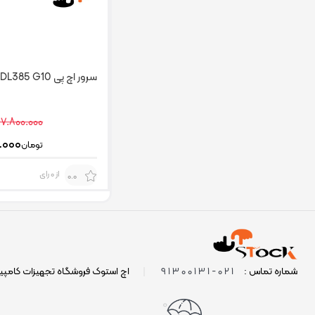
سرور اچ پی HP DL385 G10
۷.۸۰۰.۰۰۰
.۰۰۰
تومان
از 0 رای
0.0
021-91300131
شماره تماس :
|
اچ استوک فروشگاه تجهیزات کامپی